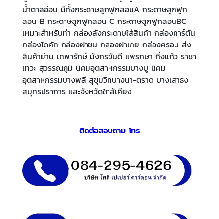
น้ำตาลอ่อน มีทั้งกระดาษลูกฟูกลอนA กระดาษลูกฟูก
ลอน B กระดาษลูกฟูกลอน C กระดาษลูกฟูกลอนBC
เหมาะสำหรับทำ กล่องลังกระดาษใส่สินค้า กล่องคาร์ตัน
กล่องไดคัท กล่องฝาชน กล่องฝาเกย กล่องครอบ ส่ง
สินค้าย่าน เทพารักษ์ มังกรขันดี แพรกษา กิ่งแก้ว ราชา
เทวะ สุวรรณภูมิ นิคมอุตสาหกรรมบางปู นิคม
อุตสาหกรรมบางพลี สุขุมวิทบางนา-ตราด บางเสาธง
สมุทรปราการ และจังหวัดใกล้เคียง
ติดต่อสอบถาม โทร